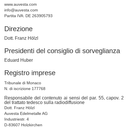
Grafici
www.auvesta.com
Prezzi delle monete
info@auvesta.com
Partita IVA: DE 263905793
DEPOSITO ONLINE
Direzione
Acquisto / Vendita
Trasferimento
Dott. Franz Hölzl
Switch
Presidenti del consiglio di sorveglianza
Sicurezza
Eduard Huber
MAGAZZINAGGIO
Registro imprese
Bilancio giornaliero
Ubicazione dei depositi
Tribunale di Monaco
Consegna
N. di iscrizione 177768
PARTNER
Responsabile del contenuto ai sensi del par. 55, capov. 2
del trattato tedesco sulla radiodiffusione
Produttore
Dott. Franz Hölzl
Auvesta Edelmetalle AG
Immagazzinaggio
Industriestr. 4
Spedizione
D-83607 Holzkirchen