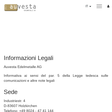
IT
PIANO DI ACQUISTO
3 varianti
Servizi
METALLI PREZIOSI
Informazioni Legali
Oro
Auvesta Edelmetalle AG
Argento
Platino
Informativa ai sensi del par. 5 della Legge tedesca sulle
comunicazioni e altre note legali
Palladio
Monete
Sede
Lingotti "Good Delivery"
Industriestr. 4
Evoluzione del valore
D-83607 Holzkirchen
Telefono: +49 8024 - 47 41 144