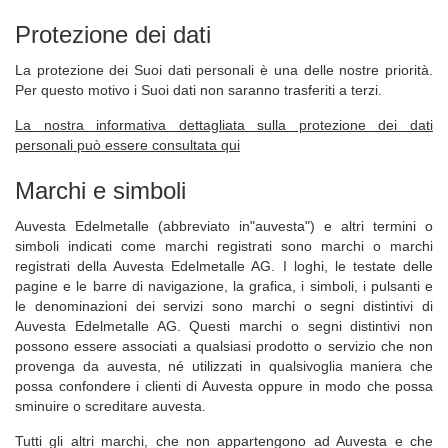
Cooperazione
Protezione dei dati
CHI SIAMO
La protezione dei Suoi dati personali è una delle nostre priorità.
Team
Per questo motivo i Suoi dati non saranno trasferiti a terzi.
Rating
La nostra informativa dettagliata sulla protezione dei dati
Storia
personali può essere consultata qui
Notizie
Marchi e simboli
FAQ
Auvesta Edelmetalle (abbreviato in"auvesta") e altri termini o
simboli indicati come marchi registrati sono marchi o marchi
registrati della Auvesta Edelmetalle AG. I loghi, le testate delle
pagine e le barre di navigazione, la grafica, i simboli, i pulsanti e
le denominazioni dei servizi sono marchi o segni distintivi di
Auvesta Edelmetalle AG. Questi marchi o segni distintivi non
possono essere associati a qualsiasi prodotto o servizio che non
provenga da auvesta, né utilizzati in qualsivoglia maniera che
possa confondere i clienti di Auvesta oppure in modo che possa
sminuire o screditare auvesta.
Tutti gli altri marchi, che non appartengono ad Auvesta e che