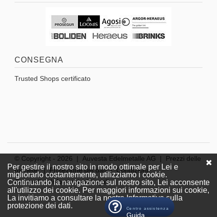
CONSEGNA
Trusted Shops certificato
© Copyright -
2026 | Auvesta Edelmetalle AG |
Prezzi delle
Per gestire il nostro sito in modo ottimale per Lei e
monete
|
Protezione dei dati
|
Condizioni
migliorarlo costantemente, utilizziamo i cookie.
Generali
|
Informazioni Legali
Continuando la navigazione sul nostro sito, Lei acconsente
all'utilizzo dei cookie. Per maggiori informazioni sui cookie,
La invitiamo a consultare la nostra Informativa sulla
protezione dei dati.
Centro assistenza
Guida