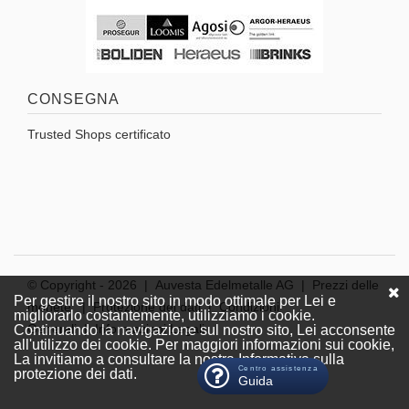
CONSEGNA
Trusted Shops certificato
© Copyright -
2026 | Auvesta Edelmetalle AG |
Prezzi delle
Per gestire il nostro sito in modo ottimale per Lei e
monete
|
Protezione dei dati
|
Condizioni
migliorarlo costantemente, utilizziamo i cookie.
Generali
|
Informazioni Legali
Continuando la navigazione sul nostro sito, Lei acconsente
all'utilizzo dei cookie. Per maggiori informazioni sui cookie,
La invitiamo a consultare la nostra Informativa sulla
Centro assistenza
protezione dei dati.
Guida