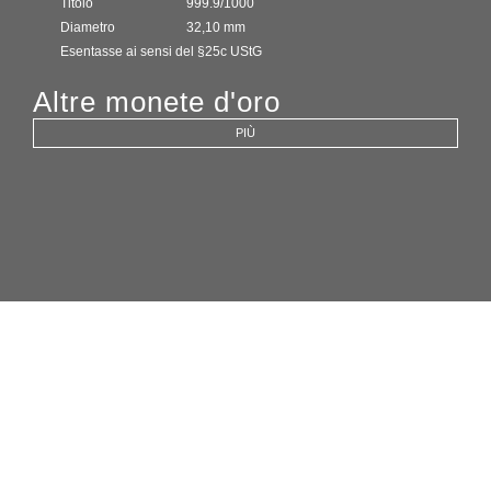
Titolo
999.9/1000
Diametro
32,10 mm
Esentasse ai sensi del §25c UStG
Altre monete d'oro
PIÙ