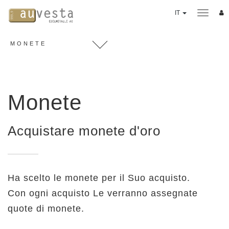
IT
MONETE
PIANO DI ACQUISTO
3 varianti
Servizi
Monete
METALLI PREZIOSI
Oro
Acquistare monete d'oro
Argento
Platino
Palladio
Ha scelto le monete per il Suo acquisto.
Monete
Con ogni acquisto Le verranno assegnate
Lingotti "Good Delivery"
quote di monete.
Evoluzione del valore