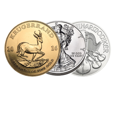
Grafici
Prezzi delle monete
DEPOSITO ONLINE
Acquisto / Vendita
Trasferimento
Switch
Sicurezza
MAGAZZINAGGIO
Bilancio giornaliero
Ubicazione dei depositi
Consegna
PARTNER
Produttore
Immagazzinaggio
Spedizione