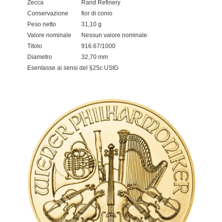
Zecca
Rand Refinery
Conservazione
fior di conio
Peso netto
31,10 g
Valore nominale
Nessun valore nominale
Titolo
916.67/1000
Diametro
32,70 mm
Esentasse ai sensi del §25c UStG