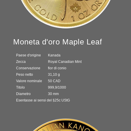
Moneta d'oro Maple Leaf
Paese d'origine
Kanada
Zecca
Royal Canadian Mint
Conservazione
fior di conio
Peso netto
31,10 g
Valore nominale
50 CAD
Titolo
999,9/1000
Diametro
30 mm
Esentasse ai sensi del §25c UStG